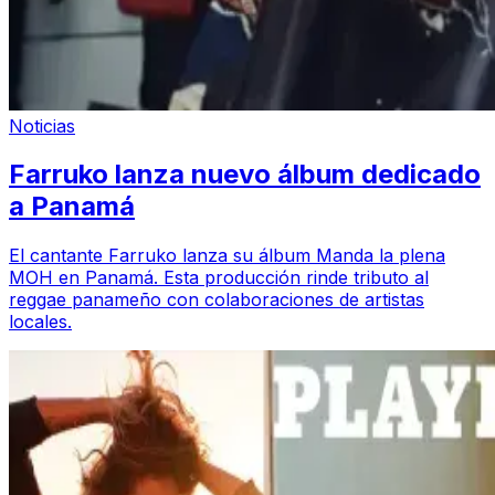
Noticias
Farruko lanza nuevo álbum dedicado
a Panamá
El cantante Farruko lanza su álbum Manda la plena
MOH en Panamá. Esta producción rinde tributo al
reggae panameño con colaboraciones de artistas
locales.