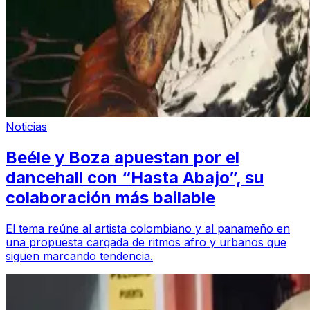
Noticias
Beéle y Boza apuestan por el
dancehall con “Hasta Abajo”, su
colaboración más bailable
El tema reúne al artista colombiano y al panameño en
una propuesta cargada de ritmos afro y urbanos que
siguen marcando tendencia.