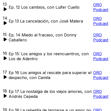
13
ORO
Ep. 12 Los cambios, con Luifer Cuello
Podcast
14
ORO
Ep 13 La cancelación, con José Matera
Podcast
15
Ep. 14 Miedo al fracaso, con Donny
ORO
Caballero
Podcast
16
Ep 15: Los amigos y los reencuentros, con
ORO
Los de Adentro
Podcast
17
Ep 16 Los amigos al rescate para superar el
ORO
despecho, con Camila
Podcast
18
Ep 17 La nostalgia de los viejos amores, con
ORO
Andrés Cepeda
Podcast
19
Ep 18 La rebeldía de lanzarse a un amor no
ORO